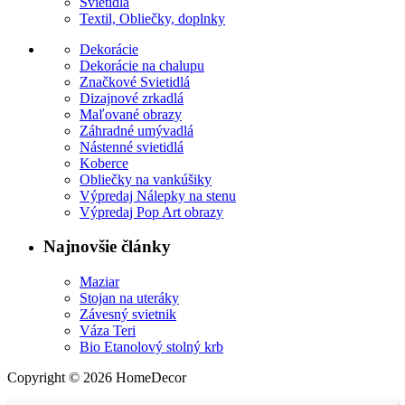
Svietidlá
Textil, Obliečky, doplnky
Dekorácie
Dekorácie na chalupu
Značkové Svietidlá
Dizajnové zrkadlá
Maľované obrazy
Záhradné umývadlá
Nástenné svietidlá
Koberce
Obliečky na vankúšiky
Výpredaj Nálepky na stenu
Výpredaj Pop Art obrazy
Najnovšie články
Maziar
Stojan na uteráky
Závesný svietnik
Váza Teri
Bio Etanolový stolný krb
Copyright © 2026 HomeDecor