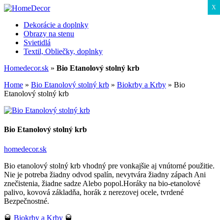
X
Dekorácie a doplnky
Obrazy na stenu
Svietidlá
Textil, Obliečky, doplnky
Homedecor.sk
»
Bio Etanolový stolný krb
Home
»
Bio Etanolový stolný krb
»
Biokrby a Krby
»
Bio
Etanolový stolný krb
Bio Etanolový stolný krb
homedecor.sk
Bio etanolový stolný krb vhodný pre vonkajšie aj vnútorné použitie.
Nie je potreba žiadny odvod spalín, nevytvára žiadny zápach Ani
znečistenia, žiadne sadze Alebo popol.Horáky na bio-etanolové
palivo, kovová základňa, horák z nerezovej ocele, tvrdené
Bezpečnostné.
🥃
Biokrby a Krby
🥃