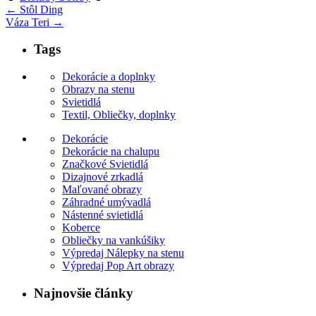
←
Stôl Ding
Váza Teri
→
Tags
Dekorácie a doplnky
Obrazy na stenu
Svietidlá
Textil, Obliečky, doplnky
Dekorácie
Dekorácie na chalupu
Značkové Svietidlá
Dizajnové zrkadlá
Maľované obrazy
Záhradné umývadlá
Nástenné svietidlá
Koberce
Obliečky na vankúšiky
Výpredaj Nálepky na stenu
Výpredaj Pop Art obrazy
Najnovšie články