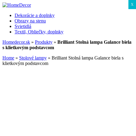
X
Dekorácie a doplnky
Obrazy na stenu
Svietidlá
Textil, Obliečky, doplnky
Homedecor.sk
»
Produkty
»
Brilliant Stolná lampa Galance biela
s klietkovým podstavcom
Home
»
Stolové lampy
»
Brilliant Stolná lampa Galance biela s
klietkovým podstavcom