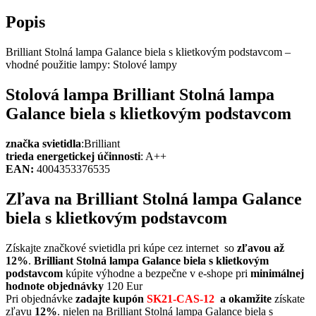
Popis
Brilliant Stolná lampa Galance biela s klietkovým podstavcom –
vhodné použitie lampy: Stolové lampy
Stolová lampa Brilliant Stolná lampa
Galance biela s klietkovým podstavcom
značka svietidla
:Brilliant
trieda energetickej účinnosti
: A++
EAN:
4004353376535
Zľava na Brilliant Stolná lampa Galance
biela s klietkovým podstavcom
Získajte značkové svietidla pri kúpe cez internet so
zľavou až
12%
.
Brilliant Stolná lampa Galance biela s klietkovým
podstavcom
kúpite výhodne a bezpečne v e-shope pri
minimálnej
hodnote objednávky
120 Eur
Pri objednávke
zadajte kupón
SK21-CAS-12
a okamžite
získate
zľavu
12%
. nielen na Brilliant Stolná lampa Galance biela s