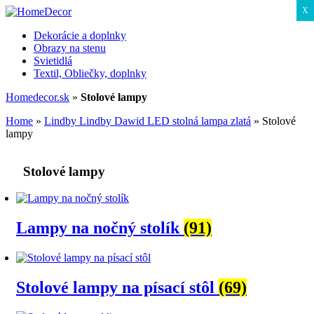
X
Dekorácie a doplnky
Obrazy na stenu
Svietidlá
Textil, Obliečky, doplnky
Homedecor.sk
»
Stolové lampy
Home
»
Lindby Lindby Dawid LED stolná lampa zlatá
»
Stolové
lampy
Stolové lampy
Lampy na nočný stolík
(91)
Stolové lampy na písací stôl
(69)