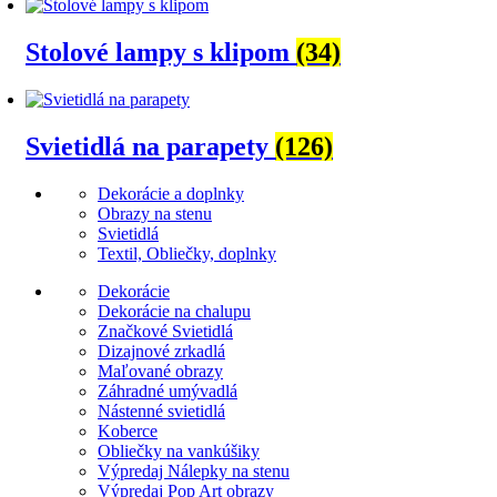
Stolové lampy s klipom
(34)
Svietidlá na parapety
(126)
Dekorácie a doplnky
Obrazy na stenu
Svietidlá
Textil, Obliečky, doplnky
Dekorácie
Dekorácie na chalupu
Značkové Svietidlá
Dizajnové zrkadlá
Maľované obrazy
Záhradné umývadlá
Nástenné svietidlá
Koberce
Obliečky na vankúšiky
Výpredaj Nálepky na stenu
Výpredaj Pop Art obrazy