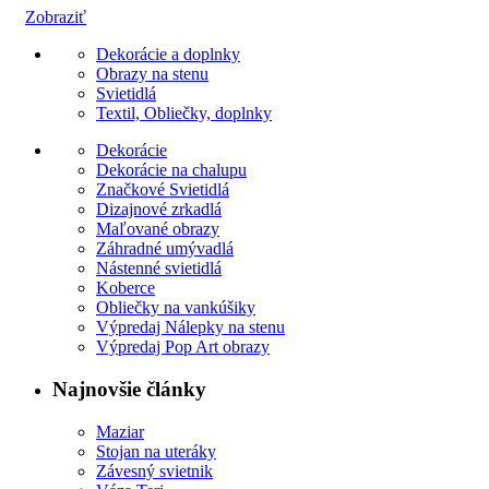
Zobraziť
Dekorácie a doplnky
Obrazy na stenu
Svietidlá
Textil, Obliečky, doplnky
Dekorácie
Dekorácie na chalupu
Značkové Svietidlá
Dizajnové zrkadlá
Maľované obrazy
Záhradné umývadlá
Nástenné svietidlá
Koberce
Obliečky na vankúšiky
Výpredaj Nálepky na stenu
Výpredaj Pop Art obrazy
Najnovšie články
Maziar
Stojan na uteráky
Závesný svietnik