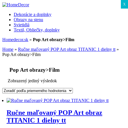
X
Dekorácie a doplnky
Obrazy na stenu
Svietidlá
Textil, Obliečky, doplnky
Homedecor.sk
»
Pop Art obrazy>Film
Home
»
Ručne maľovaný POP Art obraz TITANIC 1 dielny tt
»
Pop Art obrazy>Film
Pop Art obrazy>Film
Zobrazený jediný výsledok
Ručne maľovaný POP Art obraz
TITANIC 1 dielny tt