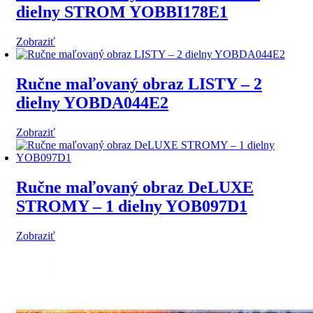
dielny STROM YOBBI178E1
Zobraziť
Ručne maľovaný obraz LISTY – 2
dielny YOBDA044E2
Zobraziť
Ručne maľovaný obraz DeLUXE
STROMY – 1 dielny YOB097D1
Zobraziť