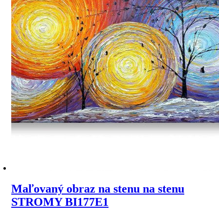
Maľovaný obraz na stenu na stenu
STROMY BI177E1