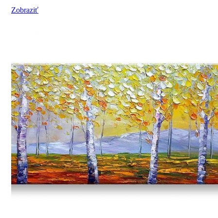
Zobraziť